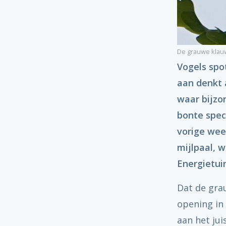
De grauwe klauw
Vogels spo
aan denkt 
waar bijzon
bonte spec
vorige wee
mijlpaal, 
Energietui
Dat de gra
opening in
aan het ju