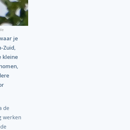
ule
waar je
n-Zuid,
e kleine
enomen,
dere
or
a de
ng werken
ede