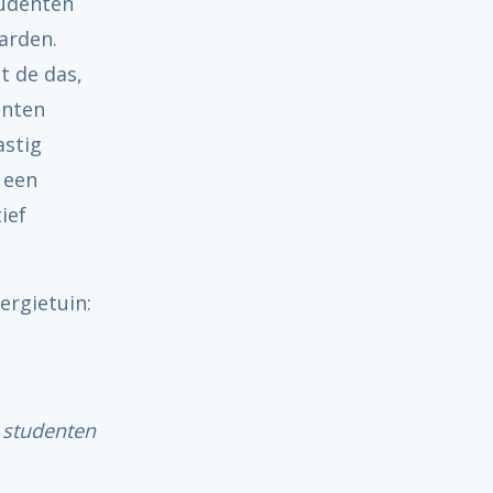
tudenten
arden.
t de das,
enten
astig
 een
ief
ergietuin:
 studenten