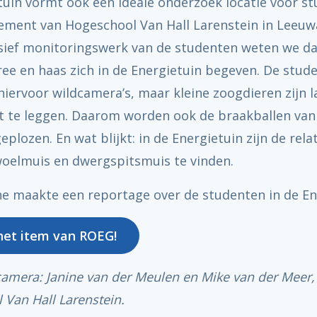
tuin vormt ook een ideale onderzoek locatie voor s
ment van Hogeschool Van Hall Larenstein in Leeuw
sief monitoringswerk van de studenten weten we da
ree en haas zich in de Energietuin begeven. De stud
iervoor wildcamera’s, maar kleine zoogdieren zijn l
t te leggen. Daarom worden ook de braakballen van
geplozen. En wat blijkt: in de Energietuin zijn de relat
oelmuis en dwergspitsmuis te vinden.
e maakte een reportage over de studenten in de En
het item van ROEG!
camera: Janine van der Meulen en Mike van der Meer,
Van Hall Larenstein.