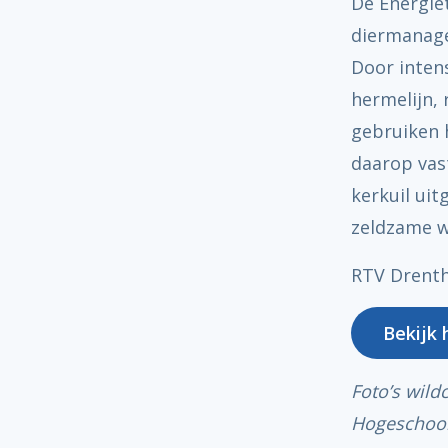
De Energie
diermanage
Door inten
hermelijn, 
gebruiken h
daarop vas
kerkuil uit
zeldzame w
RTV Drenth
Bekijk 
Foto’s wild
Hogeschool 