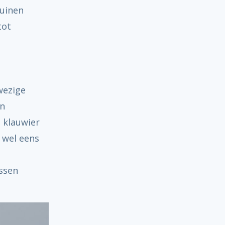
tuinen
tot
wezige
en
 klauwier
 wel eens
ssen