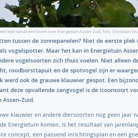
ier kijkt vanuit een boom over Energietuin Assen-Zuid, foto: Christiaan Te
tten tussen de zonnepanelen? Niet de eerste plek 
als vogelspotter. Maar het kan in Energietuin Asse
dere vogelsoorten zich thuis voelen. Niet alleen d
ht, roodborsttapuit en de spotvogel zijn er waarg
k werd ook de grauwe klauwier gespot. Een bijzon
want deze opvallende zangvogel is de icoonsoort vo
n Assen-Zuid.
uwe klauwier en andere diersoorten nog geen jaar n
 de Energietuin komen, is het resultaat van jarenla
iste concept, een passend inrichtingsplan en een go