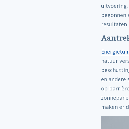
uitvoering
begonnen a
resultaten 
Aantrek
Energietui
natuur ver
beschutting
en andere 
op barrière
zonnepanel
maken er d